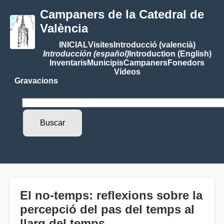
Campaners de la Catedral de
València
INICIAL
Visites
Introducció (valencià)
Introducción (español)
Introduction (English)
Inventaris
Municipis
Campaners
Fonedors
Vídeos
Gravacions
El no-temps: reflexions sobre la
percepció del pas del temps al
llarg del temps