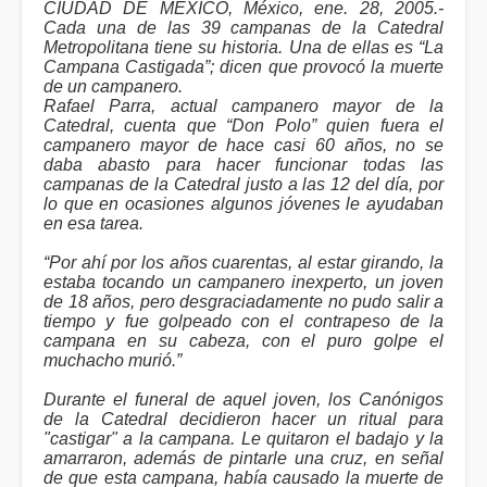
CIUDAD DE MÉXICO, México, ene. 28, 2005.-
Cada una de las 39 campanas de la Catedral
Metropolitana tiene su historia. Una de ellas es “La
Campana Castigada”; dicen que provocó la muerte
de un campanero.
Rafael Parra, actual campanero mayor de la
Catedral, cuenta que “Don Polo” quien fuera el
campanero mayor de hace casi 60 años, no se
daba abasto para hacer funcionar todas las
campanas de la Catedral justo a las 12 del día, por
lo que en ocasiones algunos jóvenes le ayudaban
en esa tarea.
“Por ahí por los años cuarentas, al estar girando, la
estaba tocando un campanero inexperto, un joven
de 18 años, pero desgraciadamente no pudo salir a
tiempo y fue golpeado con el contrapeso de la
campana en su cabeza, con el puro golpe el
muchacho murió.”
Durante el funeral de aquel joven, los Canónigos
de la Catedral decidieron hacer un ritual para
"castigar" a la campana. Le quitaron el badajo y la
amarraron, además de pintarle una cruz, en señal
de que esta campana, había causado la muerte de