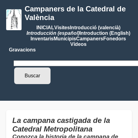
Campaners de la Catedral de
València
INICIAL
Visites
Introducció (valencià)
Introducción (español)
Introduction (English)
Inventaris
Municipis
Campaners
Fonedors
Vídeos
Gravacions
La campana castigada de la
Catedral Metropolitana
Conozca la historia de la campana de