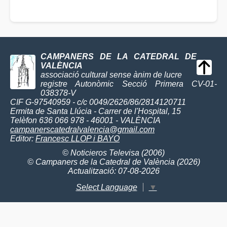
CAMPANERS DE LA CATEDRAL DE
VALÈNCIA
associació cultural sense ànim de lucre
registre Autonòmic Secció Primera CV-01-
038378-V
CIF G-97540959 - c/c 0049/2626/86/2814120711
Ermita de Santa Llúcia - Carrer de l'Hospital, 15
Telèfon 636 066 978 - 46001 - VALÈNCIA
campanerscatedralvalencia@gmail.com
Editor:
Francesc LLOP i BAYO
© Noticieros Televisa (2006)
© Campaners de la Catedral de València (2026)
Actualització: 07-08-2026
Select Language
▼