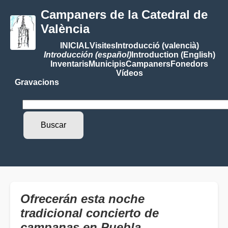
Campaners de la Catedral de
València
INICIAL
Visites
Introducció (valencià)
Introducción (español)
Introduction (English)
Inventaris
Municipis
Campaners
Fonedors
Vídeos
Gravacions
Ofrecerán esta noche
tradicional concierto de
campanas en Puebla