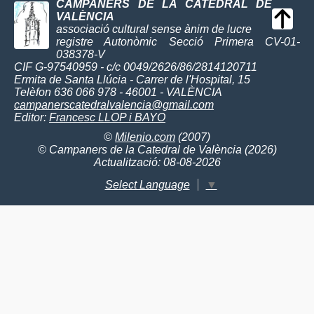
CAMPANERS DE LA CATEDRAL DE
VALÈNCIA
associació cultural sense ànim de lucre
registre Autonòmic Secció Primera CV-01-
038378-V
CIF G-97540959 - c/c 0049/2626/86/2814120711
Ermita de Santa Llúcia - Carrer de l'Hospital, 15
Telèfon 636 066 978 - 46001 - VALÈNCIA
campanerscatedralvalencia@gmail.com
Editor:
Francesc LLOP i BAYO
©
Milenio.com
(2007)
© Campaners de la Catedral de València (2026)
Actualització: 08-08-2026
Select Language
▼