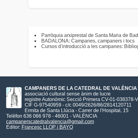
Parròquia arxiprestal de Santa Maria de 
BADALONA: Campanes, campaners i tocs
Cursos d'introducció a les campanes: Biblio
CAMPANERS DE LA CATEDRAL DE VALÈNCIA
associació cultural sense ànim de lucre
registre Autonòmic Secció Primera CV-01-038378-
CIF G-97540959 - c/c 0049/2626/86/2814120711
Ermita de Santa Llúcia - Carrer de l'Hospital, 15
Telèfon 636 066 978 - 46001 - VALÈNCIA
campanerscatedralvalencia@gmail.com
Editor:
Francesc LLOP i BAYO