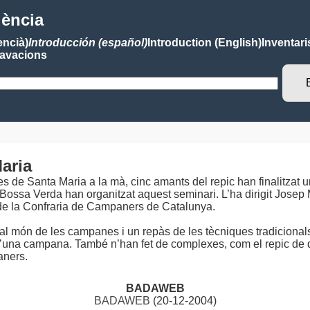
lència
encià)
Introducción (español)
Introduction (English)
Inventari
avacions
aria
 de Santa Maria a la mà, cinc amants del repic han finalitzat
a Bossa Verda han organitzat aquest seminari. L’ha dirigit Jose
nt de la Confraria de Campaners de Catalunya.
al món de les campanes i un repàs de les tècniques tradicionals
” d’una campana. També n’han fet de complexes, com el repic de
aners.
BADAWEB
BADAWEB
(20-12-2004)