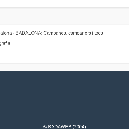
Badalona - BADALONA: Campanes, campaners i tocs
grafia
V
©
BADAWEB
(2004)