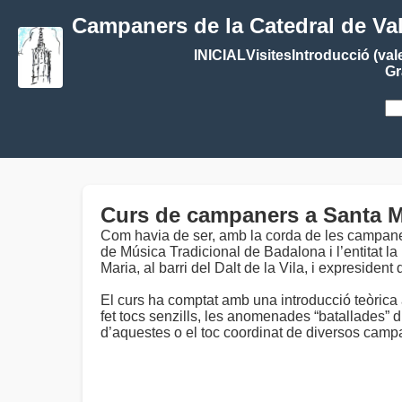
Campaners de la Catedral de Va
INICIAL
Visites
Introducció (val
Gr
Curs de campaners a Santa M
Com havia de ser, amb la corda de les campanes
de Música Tradicional de Badalona i l’entitat l
Maria, al barri del Dalt de la Vila, i expreside
El curs ha comptat amb una introducció teòrica 
fet tocs senzills, les anomenades “batallades
d’aquestes o el toc coordinat de diversos camp