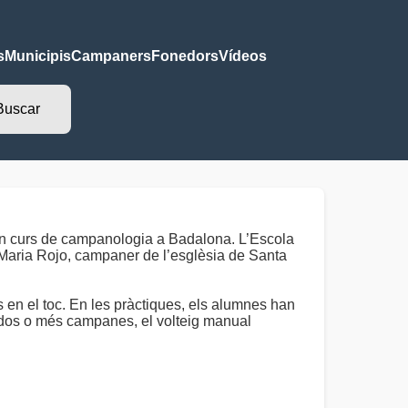
s
Municipis
Campaners
Fonedors
Vídeos
 un curs de campanologia a Badalona. L’Escola
p Maria Rojo, campaner de l’esglèsia de Santa
 en el toc. En les pràctiques, els alumnes han
 dos o més campanes, el volteig manual