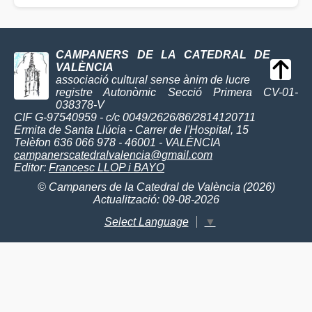
CAMPANERS DE LA CATEDRAL DE
VALÈNCIA
associació cultural sense ànim de lucre
registre Autonòmic Secció Primera CV-01-
038378-V
CIF G-97540959 - c/c 0049/2626/86/2814120711
Ermita de Santa Llúcia - Carrer de l'Hospital, 15
Telèfon 636 066 978 - 46001 - VALÈNCIA
campanerscatedralvalencia@gmail.com
Editor:
Francesc LLOP i BAYO
© Campaners de la Catedral de València (2026)
Actualització: 09-08-2026
Select Language
▼