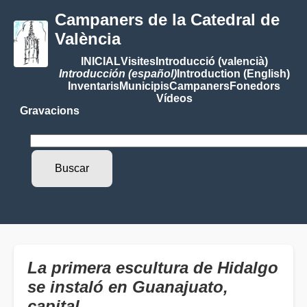
Campaners de la Catedral de
València
INICIAL
Visites
Introducció (valencià)
Introducción (español)
Introduction (English)
Inventaris
Municipis
Campaners
Fonedors
Vídeos
Gravacions
La primera escultura de Hidalgo
se instaló en Guanajuato,
capital