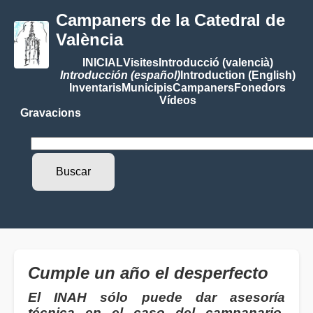
Campaners de la Catedral de
València
INICIAL
Visites
Introducció (valencià)
Introducción (español)
Introduction (English)
Inventaris
Municipis
Campaners
Fonedors
Vídeos
Gravacions
Cumple un año el desperfecto
El INAH sólo puede dar asesoría
técnica en el caso del campanario,