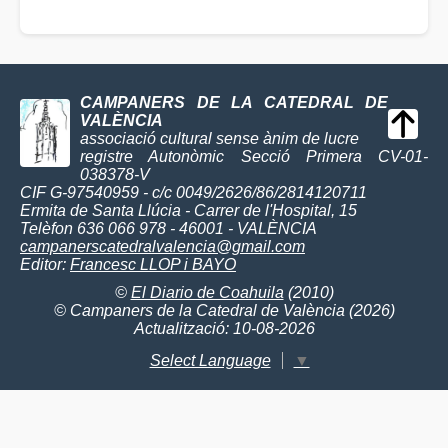
CAMPANERS DE LA CATEDRAL DE
VALÈNCIA
associació cultural sense ànim de lucre
registre Autonòmic Secció Primera CV-01-
038378-V
CIF G-97540959 - c/c 0049/2626/86/2814120711
Ermita de Santa Llúcia - Carrer de l'Hospital, 15
Telèfon 636 066 978 - 46001 - VALÈNCIA
campanerscatedralvalencia@gmail.com
Editor:
Francesc LLOP i BAYO
©
El Diario de Coahuila
(2010)
© Campaners de la Catedral de València (2026)
Actualització: 10-08-2026
Select Language
▼