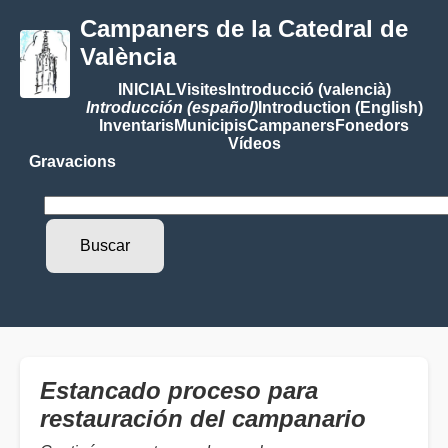
Campaners de la Catedral de
València
INICIAL
Visites
Introducció (valencià)
Introducción (español)
Introduction (English)
Inventaris
Municipis
Campaners
Fonedors
Vídeos
Gravacions
Estancado proceso para
restauración del campanario