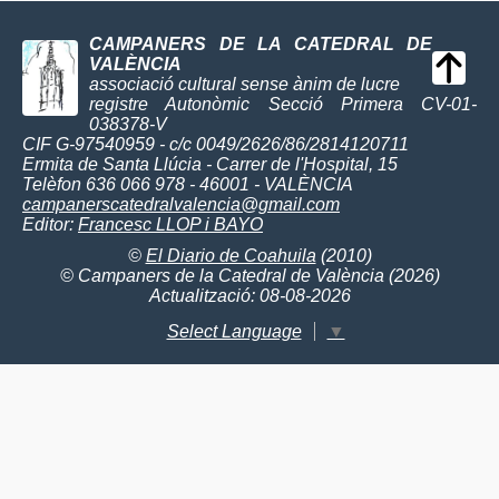
CAMPANERS DE LA CATEDRAL DE
VALÈNCIA
associació cultural sense ànim de lucre
registre Autonòmic Secció Primera CV-01-
038378-V
CIF G-97540959 - c/c 0049/2626/86/2814120711
Ermita de Santa Llúcia - Carrer de l'Hospital, 15
Telèfon 636 066 978 - 46001 - VALÈNCIA
campanerscatedralvalencia@gmail.com
Editor:
Francesc LLOP i BAYO
©
El Diario de Coahuila
(2010)
© Campaners de la Catedral de València (2026)
Actualització: 08-08-2026
Select Language
▼