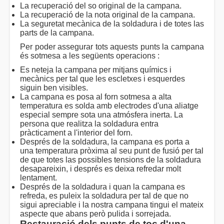
La recuperació del so original de la campana.
La recuperació de la nota original de la campana.
La seguretat mecànica de la soldadura i de totes las
parts de la campana.
Per poder assegurar tots aquests punts la campana
és sotmesa a les següents operacions :
Es neteja la campana per mitjans químics i
mecànics per tal que les escletxes i esquerdes
siguin ben visibles.
La campana es posa al forn sotmesa a alta
temperatura es solda amb electrodes d'una aliatge
especial sempre sota una atmósfera inerta. La
persona que realitza la soldadura entra
pràcticament a l'interior del forn.
Després de la soldadura, la campana es porta a
una temperatura pròxima al seu punt de fusió per tal
de que totes las possibles tensions de la soldadura
desapareixin, i després es deixa refredar molt
lentament.
Després de la soldadura i quan la campana es
refreda, es puleix la soldadura per tal de que no
sigui apreciable i la nostra campana tingui el mateix
aspecte que abans però pulida i sorrejada.
Restauració dels punts de toc d'una