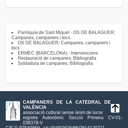
Parròquia de Sant Miquel - OS DE BALAGUER:
Campanes, campaners i tocs
OS DE BALAGUER: Campanes, campaners i
tocs
ERMEC (BARCELONA) : Intervencions
Restauració de campanes: Bibliografia
Soldadura de campanes: Bibliografia
CAMPANERS DE LA CATEDRAL DE
VALÈNCIA
associació cultural sense ànim de lucre
registre Autonòmic Secció Primera CV-01-
038378-V
CIF G-97540959 - c/c 0049/2626/86/2814120711