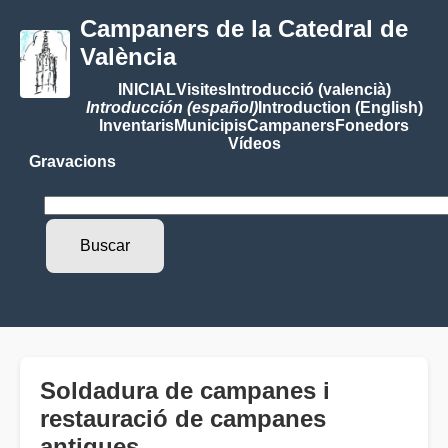
Campaners de la Catedral de
València
INICIAL
Visites
Introducció (valencià)
Introducción (español)
Introduction (English)
Inventaris
Municipis
Campaners
Fonedors
Vídeos
Gravacions
Soldadura de campanes i
restauració de campanes
antigues