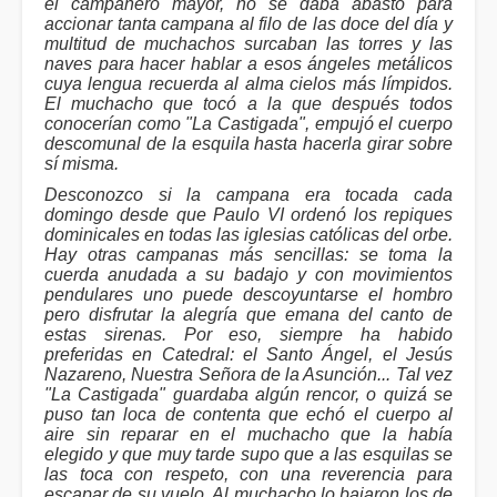
el campanero mayor, no se daba abasto para
accionar tanta campana al filo de las doce del día y
multitud de muchachos surcaban las torres y las
naves para hacer hablar a esos ángeles metálicos
cuya lengua recuerda al alma cielos más límpidos.
El muchacho que tocó a la que después todos
conocerían como "La Castigada", empujó el cuerpo
descomunal de la esquila hasta hacerla girar sobre
sí misma.
Desconozco si la campana era tocada cada
domingo desde que Paulo VI ordenó los repiques
dominicales en todas las iglesias católicas del orbe.
Hay otras campanas más sencillas: se toma la
cuerda anudada a su badajo y con movimientos
pendulares uno puede descoyuntarse el hombro
pero disfrutar la alegría que emana del canto de
estas sirenas. Por eso, siempre ha habido
preferidas en Catedral: el Santo Ángel, el Jesús
Nazareno, Nuestra Señora de la Asunción... Tal vez
"La Castigada" guardaba algún rencor, o quizá se
puso tan loca de contenta que echó el cuerpo al
aire sin reparar en el muchacho que la había
elegido y que muy tarde supo que a las esquilas se
las toca con respeto, con una reverencia para
escapar de su vuelo. Al muchacho lo bajaron los de