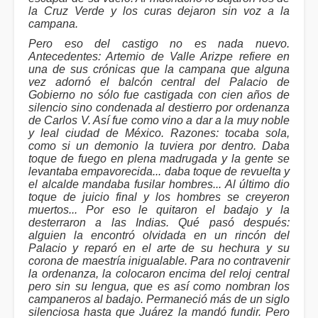
la Cruz Verde y los curas dejaron sin voz a la
campana.
Pero eso del castigo no es nada nuevo.
Antecedentes: Artemio de Valle Arizpe refiere en
una de sus crónicas que la campana que alguna
vez adornó el balcón central del Palacio de
Gobierno no sólo fue castigada con cien años de
silencio sino condenada al destierro por ordenanza
de Carlos V. Así fue como vino a dar a la muy noble
y leal ciudad de México. Razones: tocaba sola,
como si un demonio la tuviera por dentro. Daba
toque de fuego en plena madrugada y la gente se
levantaba empavorecida... daba toque de revuelta y
el alcalde mandaba fusilar hombres... Al último dio
toque de juicio final y los hombres se creyeron
muertos... Por eso le quitaron el badajo y la
desterraron a las Indias. Qué pasó después:
alguien la encontró olvidada en un rincón del
Palacio y reparó en el arte de su hechura y su
corona de maestría inigualable. Para no contravenir
la ordenanza, la colocaron encima del reloj central
pero sin su lengua, que es así como nombran los
campaneros al badajo. Permaneció más de un siglo
silenciosa hasta que Juárez la mandó fundir. Pero