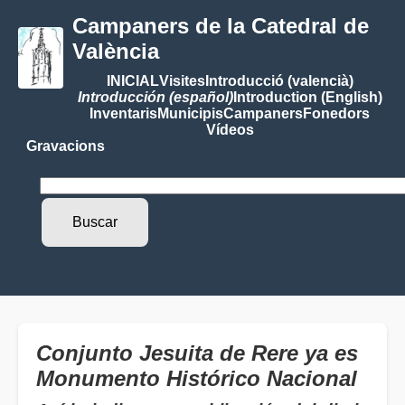
Campaners de la Catedral de
València
INICIAL
Visites
Introducció (valencià)
Introducción (español)
Introduction (English)
Inventaris
Municipis
Campaners
Fonedors
Vídeos
Gravacions
Conjunto Jesuita de Rere ya es
Monumento Histórico Nacional