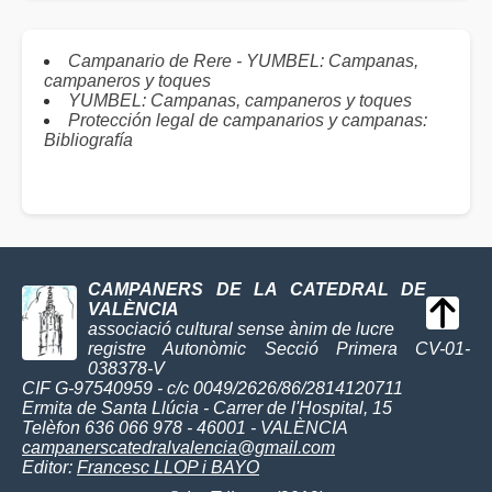
Campanario de Rere - YUMBEL: Campanas,
campaneros y toques
YUMBEL: Campanas, campaneros y toques
Protección legal de campanarios y campanas:
Bibliografía
CAMPANERS DE LA CATEDRAL DE
VALÈNCIA
associació cultural sense ànim de lucre
registre Autonòmic Secció Primera CV-01-
038378-V
CIF G-97540959 - c/c 0049/2626/86/2814120711
Ermita de Santa Llúcia - Carrer de l'Hospital, 15
Telèfon 636 066 978 - 46001 - VALÈNCIA
campanerscatedralvalencia@gmail.com
Editor:
Francesc LLOP i BAYO