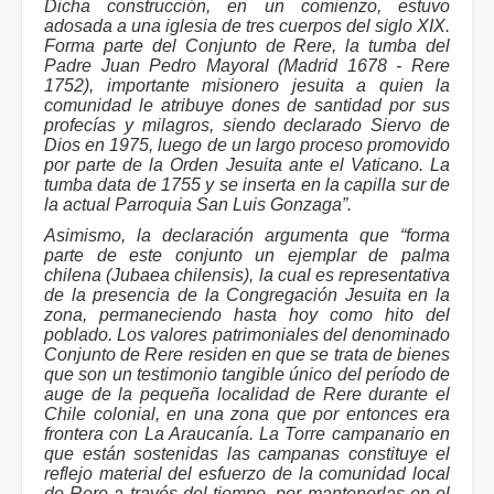
Dicha construcción, en un comienzo, estuvo
adosada a una iglesia de tres cuerpos del siglo XIX.
Forma parte del Conjunto de Rere, la tumba del
Padre Juan Pedro Mayoral (Madrid 1678 - Rere
1752), importante misionero jesuita a quien la
comunidad le atribuye dones de santidad por sus
profecías y milagros, siendo declarado Siervo de
Dios en 1975, luego de un largo proceso promovido
por parte de la Orden Jesuita ante el Vaticano. La
tumba data de 1755 y se inserta en la capilla sur de
la actual Parroquia San Luis Gonzaga”.
Asimismo, la declaración argumenta que “forma
parte de este conjunto un ejemplar de palma
chilena (Jubaea chilensis), la cual es representativa
de la presencia de la Congregación Jesuita en la
zona, permaneciendo hasta hoy como hito del
poblado. Los valores patrimoniales del denominado
Conjunto de Rere residen en que se trata de bienes
que son un testimonio tangible único del período de
auge de la pequeña localidad de Rere durante el
Chile colonial, en una zona que por entonces era
frontera con La Araucanía. La Torre campanario en
que están sostenidas las campanas constituye el
reflejo material del esfuerzo de la comunidad local
de Rere a través del tiempo, por mantenerlas en el