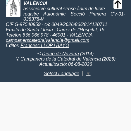
VALÈNCIA
associació cultural sense ànim de lucre
registre Autonòmic Secció Primera CV-01-
038378-V
CIF G-97540959 - c/c 0049/2626/86/2814120711
Ermita de Santa Llúcia - Carrer de l'Hospital, 15
Telèfon 636 066 978 - 46001 - VALÈNCIA
campanerscatedralvalencia@gmail.com
Editor:
Francesc LLOP i BAYO
©
Diario de Navarra
(2014)
© Campaners de la Catedral de València (2026)
Actualització: 06-08-2026
Select Language
▼