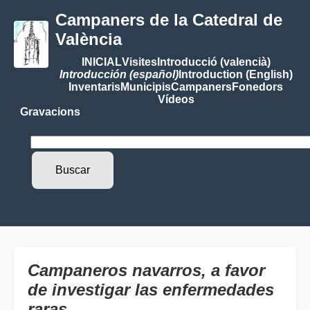
Campaners de la Catedral de
València
INICIAL
Visites
Introducció (valencià)
Introducción (español)
Introduction (English)
Inventaris
Municipis
Campaners
Fonedors
Vídeos
Gravacions
Campaneros navarros, a favor
de investigar las enfermedades
raras