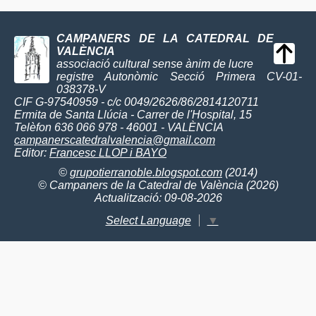
CAMPANERS DE LA CATEDRAL DE
VALÈNCIA
associació cultural sense ànim de lucre
registre Autonòmic Secció Primera CV-01-
038378-V
CIF G-97540959 - c/c 0049/2626/86/2814120711
Ermita de Santa Llúcia - Carrer de l'Hospital, 15
Telèfon 636 066 978 - 46001 - VALÈNCIA
campanerscatedralvalencia@gmail.com
Editor:
Francesc LLOP i BAYO
©
grupotierranoble.blogspot.com
(2014)
© Campaners de la Catedral de València (2026)
Actualització: 09-08-2026
Select Language
▼