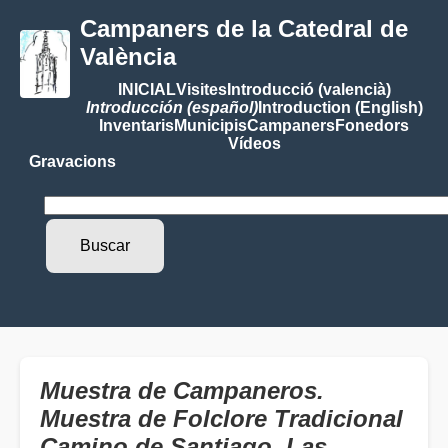
Campaners de la Catedral de
València
INICIAL
Visites
Introducció (valencià)
Introducción (español)
Introduction (English)
Inventaris
Municipis
Campaners
Fonedors
Vídeos
Gravacions
Muestra de Campaneros.
Muestra de Folclore Tradicional
Camino de Santiago. Las