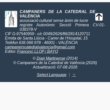
CAMPANERS DE LA CATEDRAL DE
VALÈNCIA
associació cultural sense ànim de lucre
registre Autonòmic Secció Primera CV-01-
038378-V
CIF G-97540959 - c/c 0049/2626/86/2814120711
Ermita de Santa Llúcia - Carrer de l'Hospital, 15
Telèfon 636 066 978 - 46001 - VALÈNCIA
campanerscatedralvalencia@gmail.com
Editor:
Francesc LLOP i BAYO
©
Diari Martinense
(2014)
© Campaners de la Catedral de València (2026)
Actualització: 07-08-2026
Select Language
▼