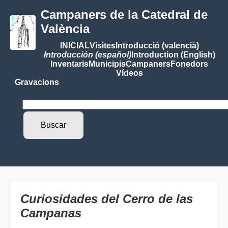
Campaners de la Catedral de
València
INICIAL
Visites
Introducció (valencià)
Introducción (español)
Introduction (English)
Inventaris
Municipis
Campaners
Fonedors
Vídeos
Gravacions
Curiosidades del Cerro de las
Campanas