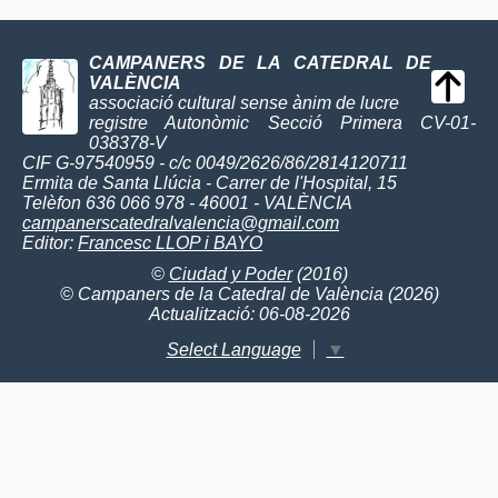
CAMPANERS DE LA CATEDRAL DE
VALÈNCIA
associació cultural sense ànim de lucre
registre Autonòmic Secció Primera CV-01-
038378-V
CIF G-97540959 - c/c 0049/2626/86/2814120711
Ermita de Santa Llúcia - Carrer de l'Hospital, 15
Telèfon 636 066 978 - 46001 - VALÈNCIA
campanerscatedralvalencia@gmail.com
Editor:
Francesc LLOP i BAYO
©
Ciudad y Poder
(2016)
© Campaners de la Catedral de València (2026)
Actualització: 06-08-2026
Select Language
▼