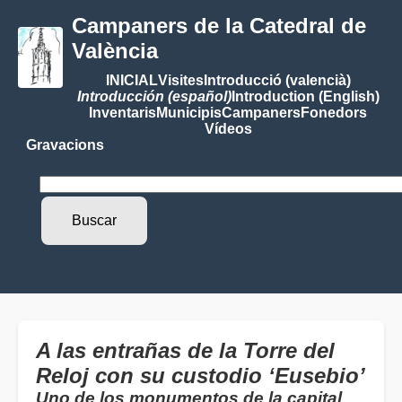
Campaners de la Catedral de
València
INICIAL
Visites
Introducció (valencià)
Introducción (español)
Introduction (English)
Inventaris
Municipis
Campaners
Fonedors
Vídeos
Gravacions
A las entrañas de la Torre del
Reloj con su custodio ‘Eusebio’
Uno de los monumentos de la capital