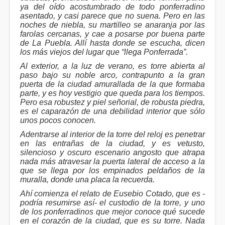
ya del oído acostumbrado de todo ponferradino
asentado, y casi parece que no suena. Pero en las
noches de niebla, su martilleo se anaranja por las
farolas cercanas, y cae a posarse por buena parte
de La Puebla. Allí hasta donde se escucha, dicen
los más viejos del lugar que “llega Ponferrada”.
Al exterior, a la luz de verano, es torre abierta al
paso bajo su noble arco, contrapunto a la gran
puerta de la ciudad amurallada de la que formaba
parte, y es hoy vestigio que queda para los tiempos.
Pero esa robustez y piel señorial, de robusta piedra,
es el caparazón de una debilidad interior que sólo
unos pocos conocen.
Adentrarse al interior de la torre del reloj es penetrar
en las entrañas de la ciudad, y es vetusto,
silencioso y oscuro escenario angosto que atrapa
nada más atravesar la puerta lateral de acceso a la
que se llega por los empinados peldaños de la
muralla, donde una placa la recuerda.
Ahí comienza el relato de Eusebio Cotado, que es -
podría resumirse así- el custodio de la torre, y uno
de los ponferradinos que mejor conoce qué sucede
en el corazón de la ciudad, que es su torre. Nada