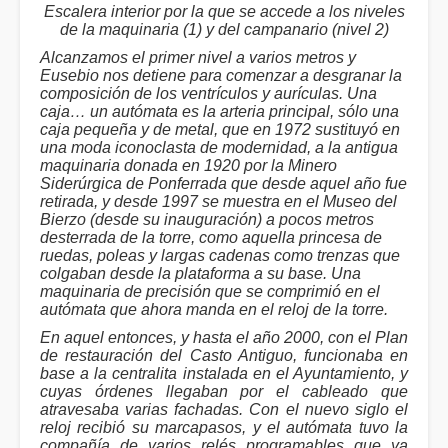
Escalera interior por la que se accede a los niveles
de la maquinaria (1) y del campanario (nivel 2)
Alcanzamos el primer nivel a varios metros y
Eusebio nos detiene para comenzar a desgranar la
composición de los ventrículos y aurículas. Una
caja… un autómata es la arteria principal, sólo una
caja pequeña y de metal, que en 1972 sustituyó en
una moda iconoclasta de modernidad, a la antigua
maquinaria donada en 1920 por la Minero
Siderúrgica de Ponferrada que desde aquel año fue
retirada, y desde 1997 se muestra en el Museo del
Bierzo (desde su inauguración) a pocos metros
desterrada de la torre, como aquella princesa de
ruedas, poleas y largas cadenas como trenzas que
colgaban desde la plataforma a su base. Una
maquinaria de precisión que se comprimió en el
autómata que ahora manda en el reloj de la torre.
En aquel entonces, y hasta el año 2000, con el Plan
de restauración del Casto Antiguo, funcionaba en
base a la centralita instalada en el Ayuntamiento, y
cuyas órdenes llegaban por el cableado que
atravesaba varias fachadas. Con el nuevo siglo el
reloj recibió su marcapasos, y el autómata tuvo la
compañía de varios relés programables que ya