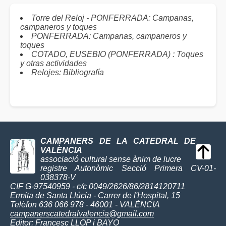
Torre del Reloj - PONFERRADA: Campanas,
campaneros y toques
PONFERRADA: Campanas, campaneros y
toques
COTADO, EUSEBIO (PONFERRADA) : Toques
y otras actividades
Relojes: Bibliografía
CAMPANERS DE LA CATEDRAL DE
VALÈNCIA
associació cultural sense ànim de lucre
registre Autonòmic Secció Primera CV-01-
038378-V
CIF G-97540959 - c/c 0049/2626/86/2814120711
Ermita de Santa Llúcia - Carrer de l'Hospital, 15
Telèfon 636 066 978 - 46001 - VALÈNCIA
campanerscatedralvalencia@gmail.com
Editor:
Francesc LLOP i BAYO