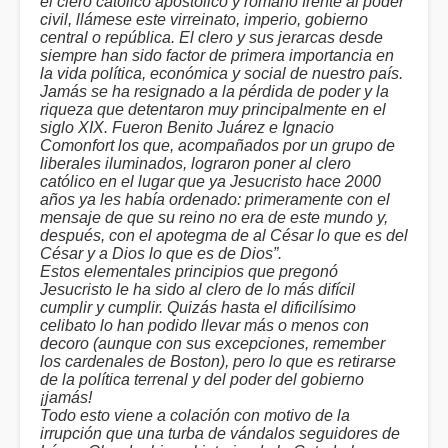
el clero católico apostólico y romano frente al poder
civil, llámese este virreinato, imperio, gobierno
central o república. El clero y sus jerarcas desde
siempre han sido factor de primera importancia en
la vida política, económica y social de nuestro país.
Jamás se ha resignado a la pérdida de poder y la
riqueza que detentaron muy principalmente en el
siglo XIX. Fueron Benito Juárez e Ignacio
Comonfort los que, acompañados por un grupo de
liberales iluminados, lograron poner al clero
católico en el lugar que ya Jesucristo hace 2000
años ya les había ordenado: primeramente con el
mensaje de que su reino no era de este mundo y,
después, con el apotegma de al César lo que es del
César y a Dios lo que es de Dios”.
Estos elementales principios que pregonó
Jesucristo le ha sido al clero de lo más difícil
cumplir y cumplir. Quizás hasta el dificilísimo
celibato lo han podido llevar más o menos con
decoro (aunque con sus excepciones, remember
los cardenales de Boston), pero lo que es retirarse
de la política terrenal y del poder del gobierno
¡jamás!
Todo esto viene a colación con motivo de la
irrupción que una turba de vándalos seguidores de