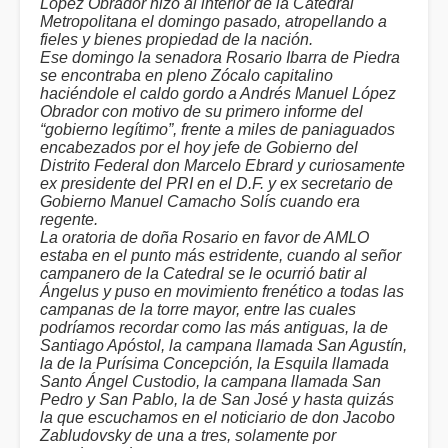
López Obrador hizo al interior de la Catedral
Metropolitana el domingo pasado, atropellando a
fieles y bienes propiedad de la nación.
Ese domingo la senadora Rosario Ibarra de Piedra
se encontraba en pleno Zócalo capitalino
haciéndole el caldo gordo a Andrés Manuel López
Obrador con motivo de su primero informe del
“gobierno legítimo”, frente a miles de paniaguados
encabezados por el hoy jefe de Gobierno del
Distrito Federal don Marcelo Ebrard y curiosamente
ex presidente del PRI en el D.F. y ex secretario de
Gobierno Manuel Camacho Solís cuando era
regente.
La oratoria de doña Rosario en favor de AMLO
estaba en el punto más estridente, cuando al señor
campanero de la Catedral se le ocurrió batir al
Ángelus y puso en movimiento frenético a todas las
campanas de la torre mayor, entre las cuales
podríamos recordar como las más antiguas, la de
Santiago Apóstol, la campana llamada San Agustín,
la de la Purísima Concepción, la Esquila llamada
Santo Ángel Custodio, la campana llamada San
Pedro y San Pablo, la de San José y hasta quizás
la que escuchamos en el noticiario de don Jacobo
Zabludovsky de una a tres, solamente por