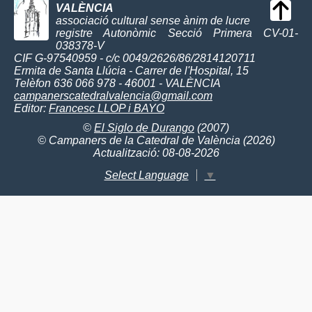
VALÈNCIA
associació cultural sense ànim de lucre
registre Autonòmic Secció Primera CV-01-
038378-V
CIF G-97540959 - c/c 0049/2626/86/2814120711
Ermita de Santa Llúcia - Carrer de l'Hospital, 15
Telèfon 636 066 978 - 46001 - VALÈNCIA
campanerscatedralvalencia@gmail.com
Editor:
Francesc LLOP i BAYO
©
El Siglo de Durango
(2007)
© Campaners de la Catedral de València (2026)
Actualització: 08-08-2026
Select Language
▼