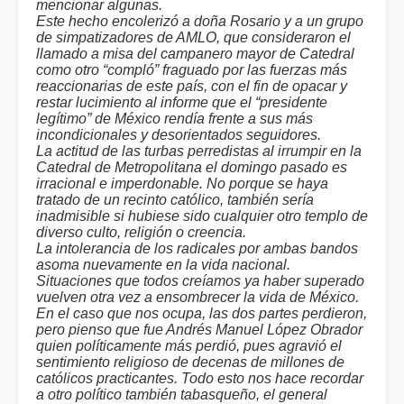
mencionar algunas.
Este hecho encolerizó a doña Rosario y a un grupo
de simpatizadores de AMLO, que consideraron el
llamado a misa del campanero mayor de Catedral
como otro “compló” fraguado por las fuerzas más
reaccionarias de este país, con el fin de opacar y
restar lucimiento al informe que el “presidente
legítimo” de México rendía frente a sus más
incondicionales y desorientados seguidores.
La actitud de las turbas perredistas al irrumpir en la
Catedral de Metropolitana el domingo pasado es
irracional e imperdonable. No porque se haya
tratado de un recinto católico, también sería
inadmisible si hubiese sido cualquier otro templo de
diverso culto, religión o creencia.
La intolerancia de los radicales por ambas bandos
asoma nuevamente en la vida nacional.
Situaciones que todos creíamos ya haber superado
vuelven otra vez a ensombrecer la vida de México.
En el caso que nos ocupa, las dos partes perdieron,
pero pienso que fue Andrés Manuel López Obrador
quien políticamente más perdió, pues agravió el
sentimiento religioso de decenas de millones de
católicos practicantes. Todo esto nos hace recordar
a otro político también tabasqueño, el general