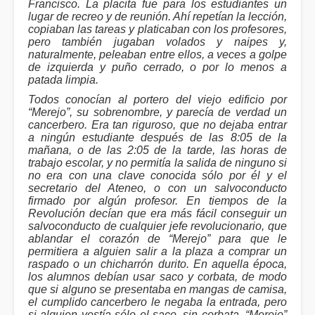
Francisco. La placita fue para los estudiantes un
lugar de recreo y de reunión. Ahí repetían la lección,
copiaban las tareas y platicaban con los profesores,
pero también jugaban volados y naipes y,
naturalmente, peleaban entre ellos, a veces a golpe
de izquierda y puño cerrado, o por lo menos a
patada limpia.
Todos conocían al portero del viejo edificio por
“Merejo”, su sobrenombre, y parecía de verdad un
cancerbero. Era tan riguroso, que no dejaba entrar
a ningún estudiante después de las 8:05 de la
mañana, o de las 2:05 de la tarde, las horas de
trabajo escolar, y no permitía la salida de ninguno si
no era con una clave conocida sólo por él y el
secretario del Ateneo, o con un salvoconducto
firmado por algún profesor. En tiempos de la
Revolución decían que era más fácil conseguir un
salvoconducto de cualquier jefe revolucionario, que
ablandar el corazón de “Merejo” para que le
permitiera a alguien salir a la plaza a comprar un
raspado o un chicharrón durito. En aquella época,
los alumnos debían usar saco y corbata, de modo
que si alguno se presentaba en mangas de camisa,
el cumplido cancerbero le negaba la entrada, pero
si alguien vestía sólo el saco, sin corbata, “Merejo”