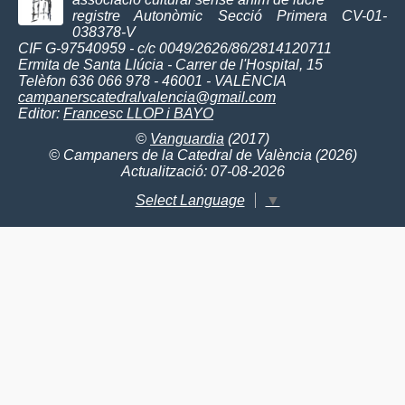
registre Autonòmic Secció Primera CV-01-
038378-V
CIF G-97540959 - c/c 0049/2626/86/2814120711
Ermita de Santa Llúcia - Carrer de l'Hospital, 15
Telèfon 636 066 978 - 46001 - VALÈNCIA
campanerscatedralvalencia@gmail.com
Editor:
Francesc LLOP i BAYO
©
Vanguardia
(2017)
© Campaners de la Catedral de València (2026)
Actualització: 07-08-2026
Select Language
▼