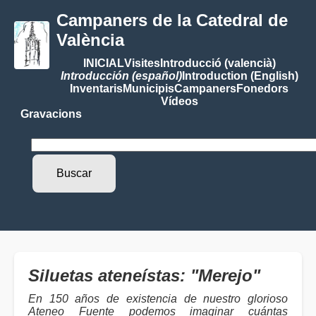
Campaners de la Catedral de
València
INICIAL
Visites
Introducció (valencià)
Introducción (español)
Introduction (English)
Inventaris
Municipis
Campaners
Fonedors
Vídeos
Gravacions
Siluetas ateneístas: "Merejo"
En 150 años de existencia de nuestro glorioso
Ateneo Fuente podemos imaginar cuántas