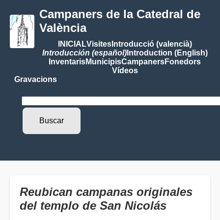
Campaners de la Catedral de
València
INICIAL
Visites
Introducció (valencià)
Introducción (español)
Introduction (English)
Inventaris
Municipis
Campaners
Fonedors
Vídeos
Gravacions
Reubican campanas originales
del templo de San Nicolás