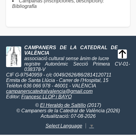
Campanas (inscripciones, descripción):
Bibliografía
CAMPANERS DE LA CATEDRAL DE
VALÈNCIA
associació cultural sense ànim de lucre
registre Autonòmic Secció Primera CV-01-
038378-V
CIF G-97540959 - c/c 0049/2626/86/2814120711
Ermita de Santa Llúcia - Carrer de l'Hospital, 15
Telèfon 636 066 978 - 46001 - VALÈNCIA
campanerscatedralvalencia@gmail.com
Editor:
Francesc LLOP i BAYO
©
El Heraldo de Saltillo
(2017)
© Campaners de la Catedral de València (2026)
Actualització: 07-08-2026
Select Language
▼