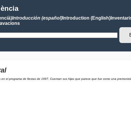
lència
encià)
Introducción (español)
Introduction (English)
Inventari
avacions
al
os en el programa de fiestas de 1997. Cuentan sus hijas que parece que fue como una premonici