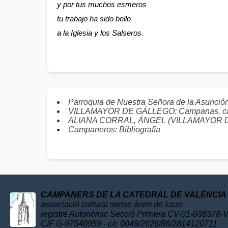
y por tus muchos esmeros
tu trabajo ha sido bello
a la Iglesia y los Salseros.
Parroquia de Nuestra Señora de la Asun
VILLAMAYOR DE GÁLLEGO: Campanas, ca
ALIANA CORRAL, ÁNGEL (VILLAMAYOR DE G
Campaneros: Bibliografía
CAMPANERS DE LA CATEDRAL DE VALÈNCIA
associació cultural sense ànim de lucre
registre Autonòmic Secció Primera CV-01-038378-
CIF G-97540959 - c/c 0049/2626/86/2814120711