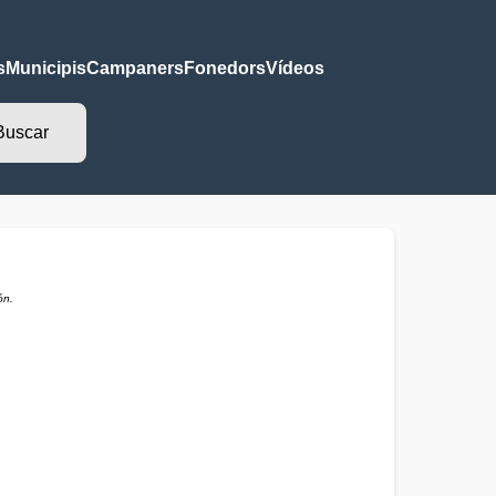
s
Municipis
Campaners
Fonedors
Vídeos
ón.