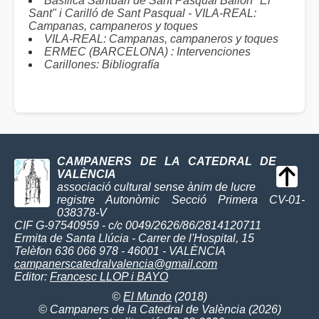
Basílica Santuari de Sant Pasqual Bailón "El
Sant" i Carilló de Sant Pasqual - VILA-REAL:
Campanas, campaneros y toques
VILA-REAL: Campanas, campaneros y toques
ERMEC (BARCELONA) : Intervenciones
Carillones: Bibliografía
CAMPANERS DE LA CATEDRAL DE
VALÈNCIA
associació cultural sense ànim de lucre
registre Autonòmic Secció Primera CV-01-
038378-V
CIF G-97540959 - c/c 0049/2626/86/2814120711
Ermita de Santa Llúcia - Carrer de l'Hospital, 15
Telèfon 636 066 978 - 46001 - VALÈNCIA
campanerscatedralvalencia@gmail.com
Editor:
Francesc LLOP i BAYO
©
El Mundo
(2018)
© Campaners de la Catedral de València (2026)