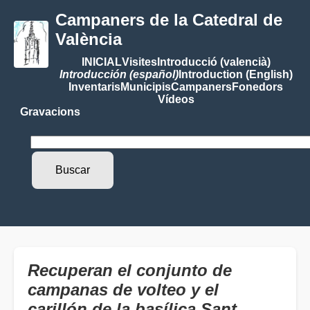
Campaners de la Catedral de
València
INICIAL
Visites
Introducció (valencià)
Introducción (español)
Introduction (English)
Inventaris
Municipis
Campaners
Fonedors
Vídeos
Gravacions
Recuperan el conjunto de
campanas de volteo y el
carillón de la basílica Sant