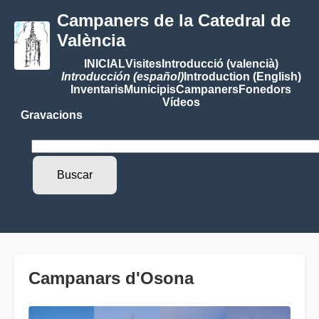
Campaners de la Catedral de
València
INICIAL
Visites
Introducció (valencià)
Introducción (español)
Introduction (English)
Inventaris
Municipis
Campaners
Fonedors
Vídeos
Gravacions
Campanars d'Osona