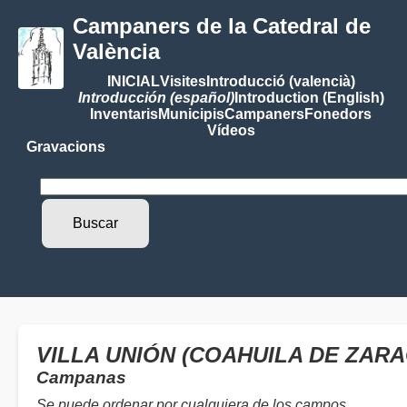
Campaners de la Catedral de
València
INICIAL
Visites
Introducció (valencià)
Introducción (español)
Introduction (English)
Inventaris
Municipis
Campaners
Fonedors
Vídeos
Gravacions
VILLA UNIÓN (COAHUILA DE ZAR
Campanas
Se puede ordenar por cualquiera de los campos