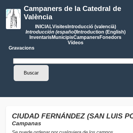
Campaners de la Catedral de
València
INICIAL
Visites
Introducció (valencià)
Introducción (español)
Introduction (English)
Inventaris
Municipis
Campaners
Fonedors
Vídeos
Gravacions
CIUDAD FERNÁNDEZ (SAN LUIS P
Campanas
Se puede ordenar por cualquiera de los campos