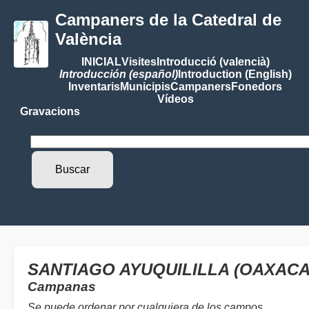
Campaners de la Catedral de
València
INICIAL
Visites
Introducció (valencià)
Introducción (español)
Introduction (English)
Inventaris
Municipis
Campaners
Fonedors
Vídeos
Gravacions
SANTIAGO AYUQUILILLA (OAXACA
Campanas
Se puede ordenar por cualquiera de los campos