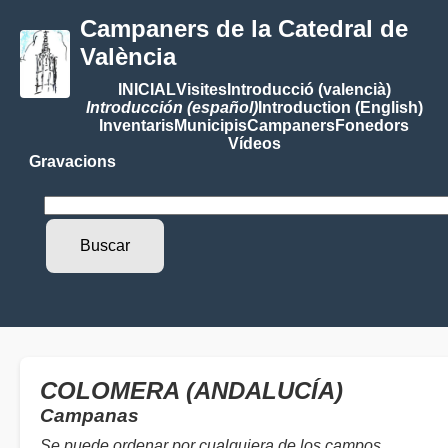
Campaners de la Catedral de
València
INICIAL
Visites
Introducció (valencià)
Introducción (español)
Introduction (English)
Inventaris
Municipis
Campaners
Fonedors
Vídeos
Gravacions
COLOMERA (ANDALUCÍA)
Campanas
Se puede ordenar por cualquiera de los campos