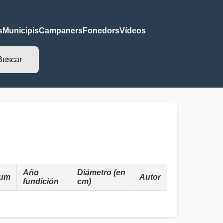
s
Municipis
Campaners
Fonedors
Vídeos
Año
Diámetro (en
um
Autor
fundición
cm)