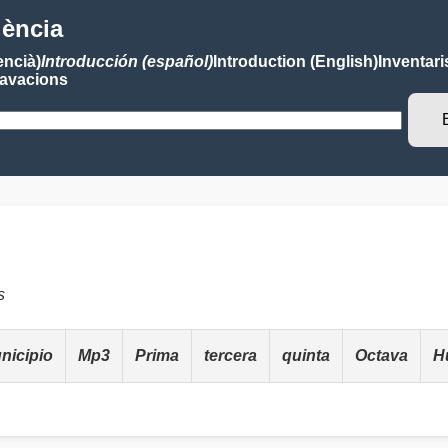
lència
encià)
Introducción (español)
Introduction (English)
Inventari
avacions
s
nicipio
Mp3
Prima
tercera
quinta
Octava
H