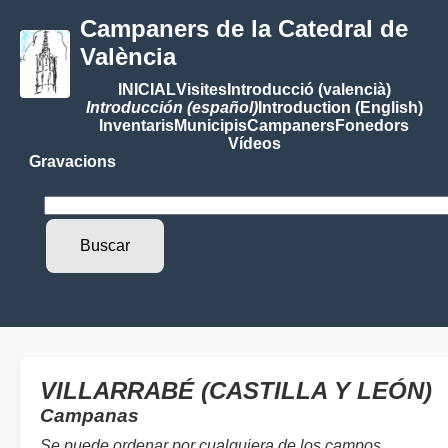
Campaners de la Catedral de
València
INICIAL
Visites
Introducció (valencià)
Introducción (español)
Introduction (English)
Inventaris
Municipis
Campaners
Fonedors
Vídeos
Gravacions
VILLARRABÉ (CASTILLA Y LEÓN)
Campanas
Se puede ordenar por cualquiera de los campos