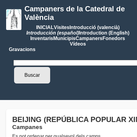
Campaners de la Catedral de
València
INICIAL
Visites
Introducció (valencià)
Introducción (español)
Introduction (English)
Inventaris
Municipis
Campaners
Fonedors
Vídeos
Gravacions
BEIJING (REPÚBLICA POPULAR XI
Campanes
Es pot ordenar per qualsevol dels camps