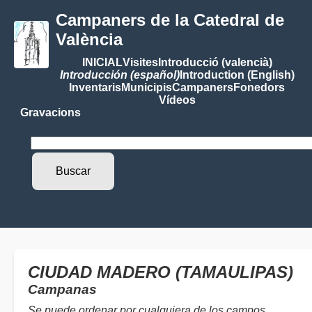
Campaners de la Catedral de
València
INICIAL
Visites
Introducció (valencià)
Introducción (español)
Introduction (English)
Inventaris
Municipis
Campaners
Fonedors
Vídeos
Gravacions
CIUDAD MADERO (TAMAULIPAS)
Campanas
Se puede ordenar por cualquiera de los campos