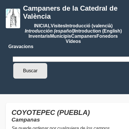
Campaners de la Catedral de
València
INICIAL
Visites
Introducció (valencià)
Introducción (español)
Introduction (English)
Inventaris
Municipis
Campaners
Fonedors
Vídeos
Gravacions
COYOTEPEC (PUEBLA)
Campanas
Se puede ordenar por cualquiera de los campos