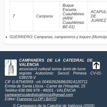
Buque
Escuela
ACAPUL
Cuauhtémoc
7
Campana
DE
(ARM
JUÁREZ
Cuauhtémoc
BE-01)
GUERRERO: Campanas, campaneros y toques (Municipi
CAMPANERS DE LA CATEDRAL DE
VALÈNCIA
associació cultural sense ànim de lucre
registre Autonòmic Secció Primera CV-01-
038378-V
CIF G-97540959 - c/c 0049/2626/86/2814120711
Ermita de Santa Llúcia - Carrer de l'Hospital, 15
Telèfon 636 066 978 - 46001 - VALÈNCIA
campanerscatedralvalencia@gmail.com
Editor:
Francesc LLOP i BAYO
© Campaners de la Catedral de València (2026)