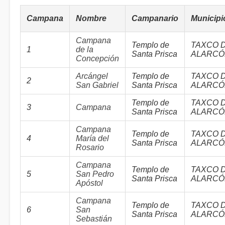
Campana
Nombre
Campanario
Municipi
Campana
Templo de
TAXCO 
1
de la
Santa Prisca
ALARCÓ
Concepción
Arcángel
Templo de
TAXCO 
2
San Gabriel
Santa Prisca
ALARCÓ
Templo de
TAXCO 
3
Campana
Santa Prisca
ALARCÓ
Campana
Templo de
TAXCO 
4
María del
Santa Prisca
ALARCÓ
Rosario
Campana
Templo de
TAXCO 
5
San Pedro
Santa Prisca
ALARCÓ
Apóstol
Campana
Templo de
TAXCO 
6
San
Santa Prisca
ALARCÓ
Sebastián