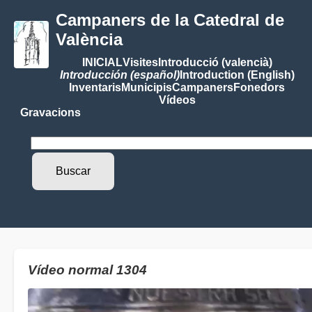
Campaners de la Catedral de
València
INICIAL
Visites
Introducció (valencià)
Introducción (español)
Introduction (English)
Inventaris
Municipis
Campaners
Fonedors
Vídeos
Gravacions
Vídeo normal 1304