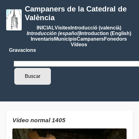
Campaners de la Catedral de
València
INICIAL
Visites
Introducció (valencià)
Introducción (español)
Introduction (English)
Inventaris
Municipis
Campaners
Fonedors
Vídeos
Gravacions
Vídeo normal 1405