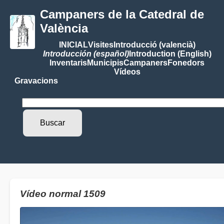
Campaners de la Catedral de
València
INICIAL
Visites
Introducció (valencià)
Introducción (español)
Introduction (English)
Inventaris
Municipis
Campaners
Fonedors
Vídeos
Gravacions
Vídeo normal 1509