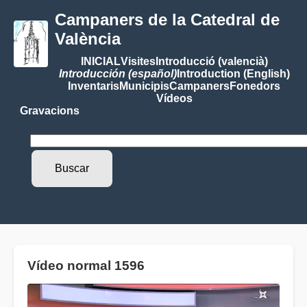
Campaners de la Catedral de
València
INICIAL
Visites
Introducció (valencià)
Introducción (español)
Introduction (English)
Inventaris
Municipis
Campaners
Fonedors
Vídeos
Gravacions
Vídeo normal 1596