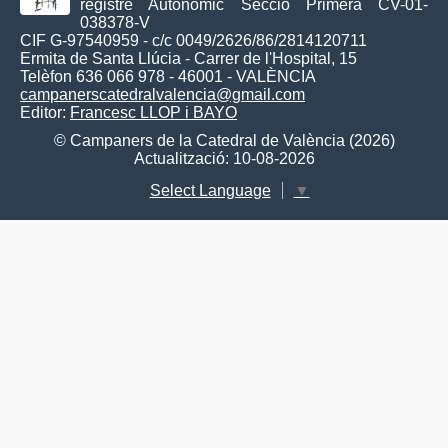
registre Autonòmic Secció Primera CV-01-
038378-V
CIF G-97540959 - c/c 0049/2626/86/2814120711
Ermita de Santa Llúcia - Carrer de l'Hospital, 15
Telèfon 636 066 978 - 46001 - VALÈNCIA
campanerscatedralvalencia@gmail.com
Editor:
Francesc LLOP i BAYO
© Campaners de la Catedral de València (2026)
Actualització: 10-08-2026
Select Language
▼