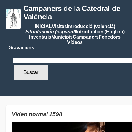
Campaners de la Catedral de
València
INICIAL
Visites
Introducció (valencià)
Introducción (español)
Introduction (English)
Inventaris
Municipis
Campaners
Fonedors
Vídeos
Gravacions
Vídeo normal 1598