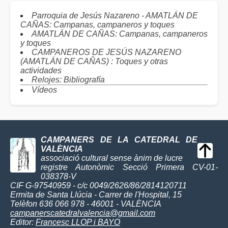
Parroquia de Jesús Nazareno - AMATLÁN DE
CAÑAS: Campanas, campaneros y toques
AMATLÁN DE CAÑAS: Campanas, campaneros
y toques
CAMPANEROS DE JESÚS NAZARENO
(AMATLÁN DE CAÑAS) : Toques y otras
actividades
Relojes: Bibliografía
Vídeos
CAMPANERS DE LA CATEDRAL DE
VALÈNCIA
associació cultural sense ànim de lucre
registre Autonòmic Secció Primera CV-01-
038378-V
CIF G-97540959 - c/c 0049/2626/86/2814120711
Ermita de Santa Llúcia - Carrer de l'Hospital, 15
Telèfon 636 066 978 - 46001 - VALÈNCIA
campanerscatedralvalencia@gmail.com
Editor:
Francesc LLOP i BAYO