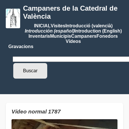
Campaners de la Catedral de
València
INICIAL
Visites
Introducció (valencià)
Introducción (español)
Introduction (English)
Inventaris
Municipis
Campaners
Fonedors
Vídeos
Gravacions
Vídeo normal 1787