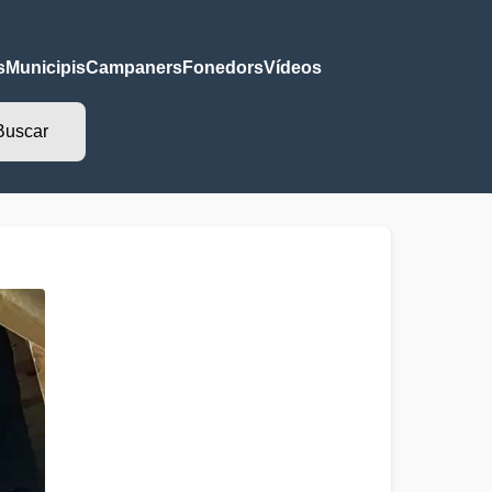
s
Municipis
Campaners
Fonedors
Vídeos