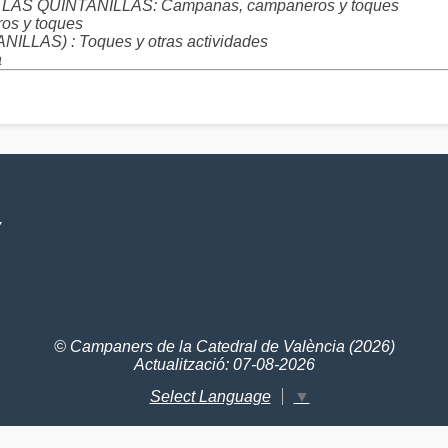
o - LAS QUINTANILLAS: Campanas, campaneros y toques
s y toques
AS) : Toques y otras actividades
a
V
© Campaners de la Catedral de València (2026)
Actualització: 07-08-2026
Select Language
▼