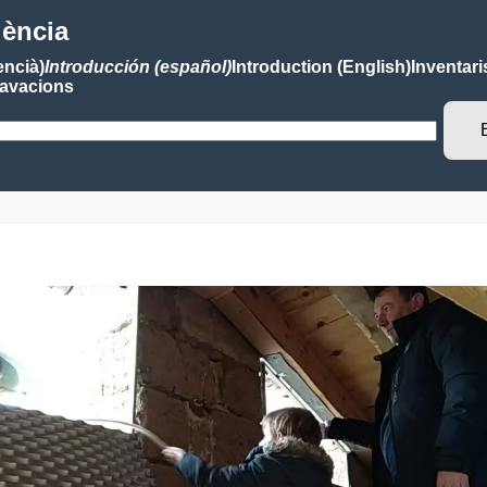
lència
encià)
Introducción (español)
Introduction (English)
Inventari
avacions