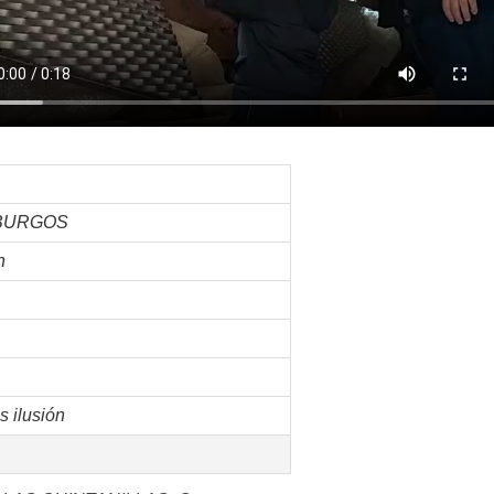
BURGOS
n
s ilusión