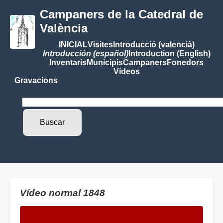
Campaners de la Catedral de
València
INICIAL
Visites
Introducció (valencià)
Introducción (español)
Introduction (English)
Inventaris
Municipis
Campaners
Fonedors
Vídeos
Gravacions
Vídeo normal 1848