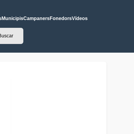
s
Municipis
Campaners
Fonedors
Vídeos