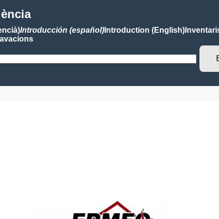
lència
encià)
Introducción (español)
Introduction (English)
Inventari
avacions