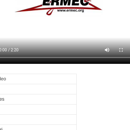
ídeo
nes
ri