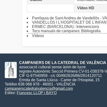
Vídeo HD
Parròquia de Sant Andreu de Vandellòs -
VANDELLÒS I L'HOSPITALET DE L'INFANT:
ERMEC (BARCELONA) : Intervencions
Tocs manuals de campanes: Bibliografia
Vídeos
CAMPANERS DE LA CATEDRAL DE VALÈNCIA
associació cultural sense ànim de lucre
registre Autonòmic Secció Primera CV-01-038378-
CIF G-97540959 - c/c 0049/2626/86/2814120711
Ermita de Santa Llúcia - Carrer de l'Hospital, 15
Telèfon 636 066 978 - 46001 - VALÈNCIA
campanerscatedralvalencia@gmail.com
Editor:
Francesc LLOP i BAYO