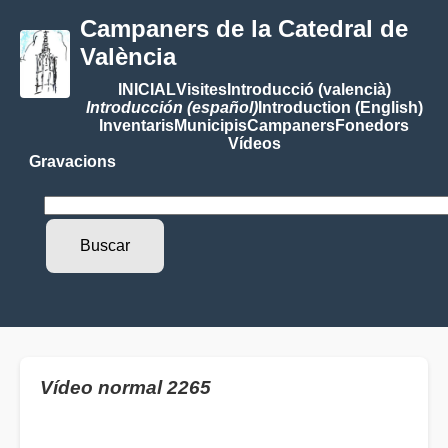
Campaners de la Catedral de
València
INICIAL
Visites
Introducció (valencià)
Introducción (español)
Introduction (English)
Inventaris
Municipis
Campaners
Fonedors
Vídeos
Gravacions
Vídeo normal 2265