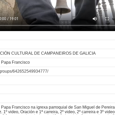
IACIÓN CULTURAL DE CAMPANEIROS DE GALICIA
o Papa Francisco
/groups/642652549934777/
 Papa Francisco na igrexa parroquial de San Miguel de Pereira
º video, Oración e 1ª carreira, 2º video, 2º carreira e 3º video,