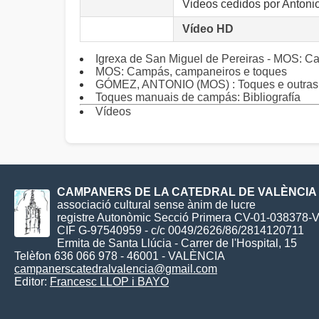
Videos cedidos por Antoni
Vídeo HD
Igrexa de San Miguel de Pereiras - MOS: C
MOS: Campás, campaneiros e toques
GÓMEZ, ANTONIO (MOS) : Toques e outras 
Toques manuais de campás: Bibliografía
Vídeos
CAMPANERS DE LA CATEDRAL DE VALÈNCIA
associació cultural sense ànim de lucre
registre Autonòmic Secció Primera CV-01-038378-
CIF G-97540959 - c/c 0049/2626/86/2814120711
Ermita de Santa Llúcia - Carrer de l'Hospital, 15
Telèfon 636 066 978 - 46001 - VALÈNCIA
campanerscatedralvalencia@gmail.com
Editor:
Francesc LLOP i BAYO