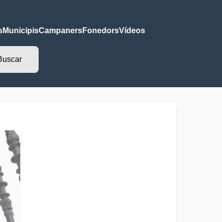
s
Municipis
Campaners
Fonedors
Vídeos