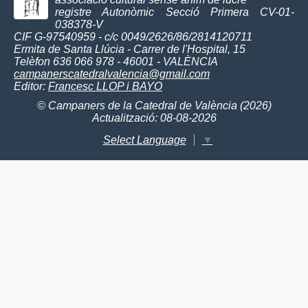
registre Autonòmic Secció Primera CV-01-
038378-V
CIF G-97540959 - c/c 0049/2626/86/2814120711
Ermita de Santa Llúcia - Carrer de l'Hospital, 15
Telèfon 636 066 978 - 46001 - VALÈNCIA
campanerscatedralvalencia@gmail.com
Editor:
Francesc LLOP i BAYO
© Campaners de la Catedral de València (2026)
Actualització: 08-08-2026
Select Language
▼