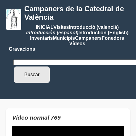
Campaners de la Catedral de
València
INICIAL
Visites
Introducció (valencià)
Introducción (español)
Introduction (English)
Inventaris
Municipis
Campaners
Fonedors
Vídeos
Gravacions
Vídeo normal 769