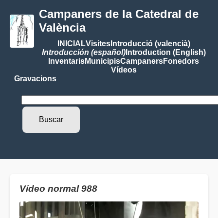
Campaners de la Catedral de
València
INICIAL
Visites
Introducció (valencià)
Introducción (español)
Introduction (English)
Inventaris
Municipis
Campaners
Fonedors
Vídeos
Gravacions
Vídeo normal 988