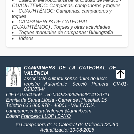
Catedral Metropolitana de la Ciudad de México -
CUAUHTÉMOC: Campanas, campaneros y toques
CUAUHTÉMOC: Campanas, campaneros y
toques
CAMPANEROS DE CATEDRAL
(CUAUHTÉMOC) : Toques y otras actividades
Toques manuales de campanas: Bibliografía
Vídeos
CAMPANERS DE LA CATEDRAL DE
VALÈNCIA
associació cultural sense ànim de lucre
registre Autonòmic Secció Primera CV-01-
038378-V
CIF G-97540959 - c/c 0049/2626/86/2814120711
Ermita de Santa Llúcia - Carrer de l'Hospital, 15
Telèfon 636 066 978 - 46001 - VALÈNCIA
campanerscatedralvalencia@gmail.com
Editor:
Francesc LLOP i BAYO
© Campaners de la Catedral de València (2026)
Actualització: 10-08-2026