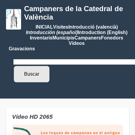
Campaners de la Catedral de
València
INICIAL
Visites
Introducció (valencià)
Introducción (español)
Introduction (English)
Inventaris
Municipis
Campaners
Fonedors
Vídeos
Gravacions
Vídeo HD 2065