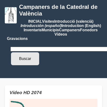
Campaners de la Catedral de
València
INICIAL
Visites
Introducció (valencià)
Introducción (español)
Introduction (English)
Inventaris
Municipis
Campaners
Fonedors
Vídeos
Gravacions
Vídeo HD 2074