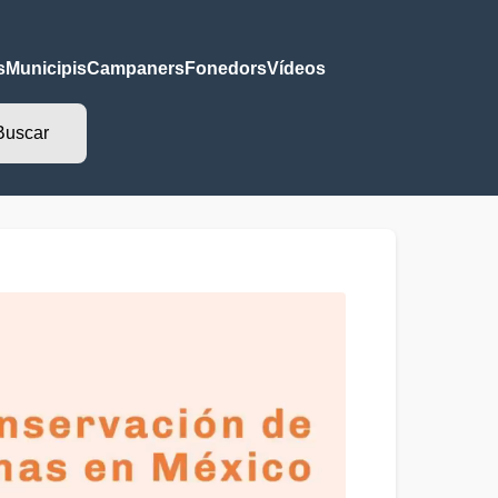
s
Municipis
Campaners
Fonedors
Vídeos