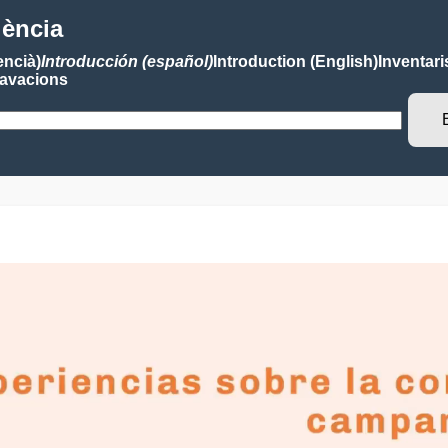
lència
encià)
Introducción (español)
Introduction (English)
Inventari
avacions