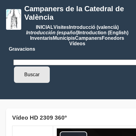
Campaners de la Catedral de
València
INICIAL
Visites
Introducció (valencià)
Introducción (español)
Introduction (English)
Inventaris
Municipis
Campaners
Fonedors
Vídeos
Gravacions
Vídeo HD 2309 360º