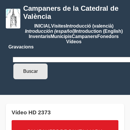
Campaners de la Catedral de
València
INICIAL
Visites
Introducció (valencià)
Introducción (español)
Introduction (English)
Inventaris
Municipis
Campaners
Fonedors
Vídeos
Gravacions
Vídeo HD 2373