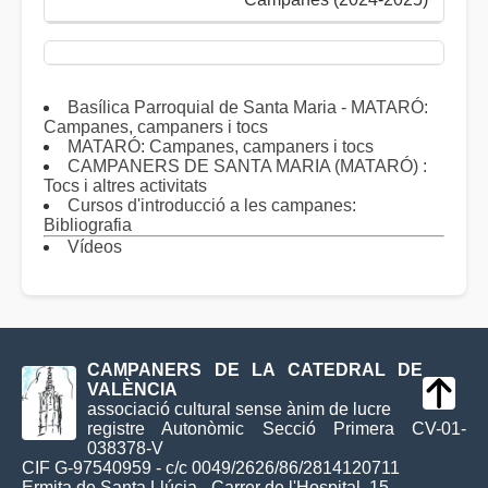
Basílica Parroquial de Santa Maria - MATARÓ:
Campanes, campaners i tocs
MATARÓ: Campanes, campaners i tocs
CAMPANERS DE SANTA MARIA (MATARÓ) :
Tocs i altres activitats
Cursos d'introducció a les campanes:
Bibliografia
Vídeos
CAMPANERS DE LA CATEDRAL DE
VALÈNCIA
associació cultural sense ànim de lucre
registre Autonòmic Secció Primera CV-01-
038378-V
CIF G-97540959 - c/c 0049/2626/86/2814120711
Ermita de Santa Llúcia - Carrer de l'Hospital, 15