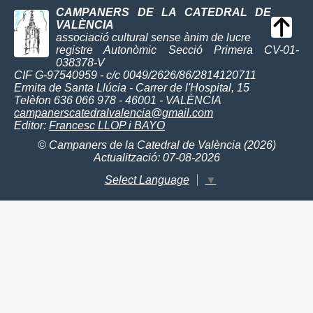
CAMPANERS DE LA CATEDRAL DE
VALÈNCIA
associació cultural sense ànim de lucre
registre Autonòmic Secció Primera CV-01-
038378-V
CIF G-97540959 - c/c 0049/2626/86/2814120711
Ermita de Santa Llúcia - Carrer de l'Hospital, 15
Telèfon 636 066 978 - 46001 - VALÈNCIA
campanerscatedralvalencia@gmail.com
Editor:
Francesc LLOP i BAYO
© Campaners de la Catedral de València (2026)
Actualització: 07-08-2026
Select Language
▼