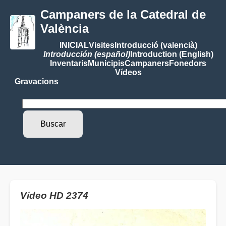
Campaners de la Catedral de
València
INICIAL
Visites
Introducció (valencià)
Introducción (español)
Introduction (English)
Inventaris
Municipis
Campaners
Fonedors
Vídeos
Gravacions
Vídeo HD 2374